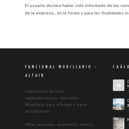
El usuario declara haber sido informado de las co
de la empresa., en la forma y para las finalidades i
FUNCIONAL MOBILIARIO –
CAÁL
ALTAIR
Fabricantes de sillas
tapizadas,mesas, taburetes.
Mobiliario para el hogar y otras
instalaciones.
Sillas tapizadas, hostelería, sillería,