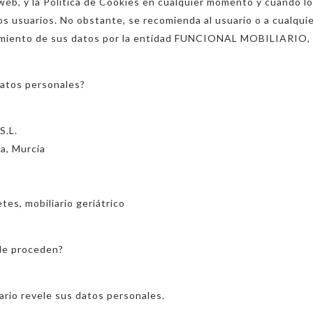
web, y la Política de Cookies en cualquier momento y cuando lo
os usuarios. No obstante, se recomienda al usuario o a cualqu
tamiento de sus datos por la entidad FUNCIONAL MOBILIARIO, S
datos personales?
S.L.
la, Murcia
m
tes, mobiliario geriátrico
de proceden?
ario revele sus datos personales.