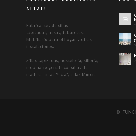
ALTAIR
Fabricantes de sillas
tapizadas,mesas, taburetes.
Mobiliario para el hogar y otras
instalaciones.
Sillas tapizadas, hostelería, sillería,
mobiliario geriátrico, sillas de
madera, sillas Yecla", sillas Murcia
© FUNCI