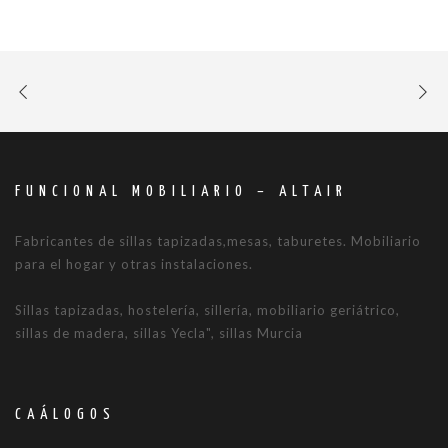
FUNCIONAL MOBILIARIO – ALTAIR
Fabricantes de sillas tapizadas,mesas, taburetes. Mobiliario
para el hogar y otras instalaciones.
Sillas tapizadas, hostelería, sillería, mobiliario geriátrico,
sillas de madera, sillas Yecla", sillas Murcia
CAÁLOGOS