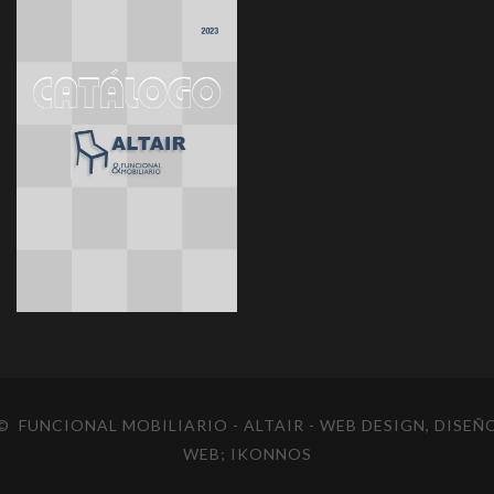
© FUNCIONAL MOBILIARIO - ALTAIR
- WEB DESIGN, DISEÑ
WEB;
IKONNOS