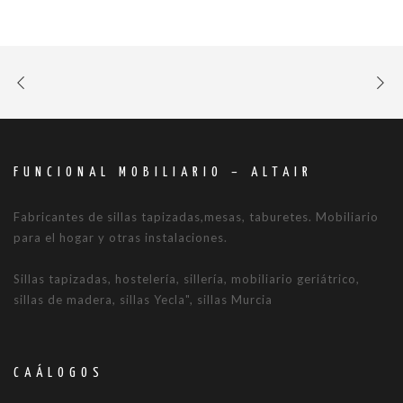
FUNCIONAL MOBILIARIO – ALTAIR
Fabricantes de sillas tapizadas,mesas, taburetes. Mobiliario
para el hogar y otras instalaciones.
Sillas tapizadas, hostelería, sillería, mobiliario geriátrico,
sillas de madera, sillas Yecla", sillas Murcia
CAÁLOGOS