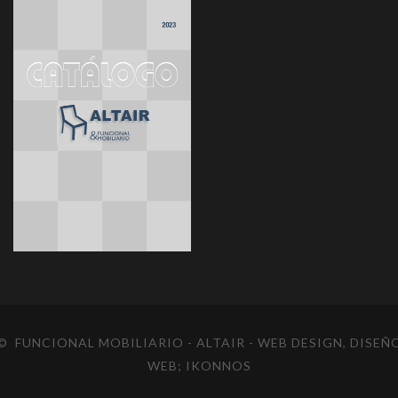
© FUNCIONAL MOBILIARIO - ALTAIR
- WEB DESIGN, DISEÑ
WEB;
IKONNOS