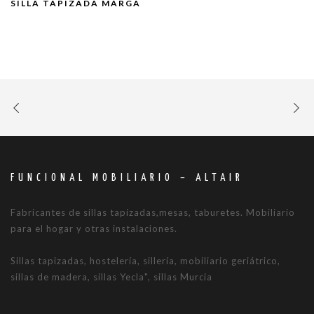
SILLA TAPIZADA MARGA
FUNCIONAL MOBILIARIO – ALTAIR
Fabricantes de sillas tapizadas,mesas, taburetes. Mobiliario
para el hogar y otras instalaciones.
Sillas tapizadas, hostelería, sillería, mobiliario geriátrico,
sillas de madera, sillas Yecla", sillas Murcia