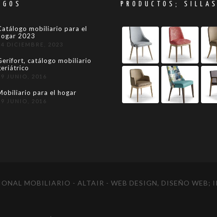
OGOS
PRODUCTOS; SILLA
Catálogo mobiliario para el
hogar 2023
24 DICIEMBRE, 2023
Gerifort, catálogo mobiliario
geriátrico
29 JUNIO, 2016
Mobiliario para el hogar
29 JUNIO, 2016
ONAL MOBILIARIO - ALTAIR
- WEB DESIGN, DISEÑO WEB;