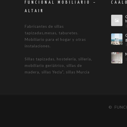
FUNCIONAL MOBILIARIO –
CAÁL
ALTAIR
Fabricantes de sillas
tapizadas,mesas, taburetes.
Mobiliario para el hogar y otras
instalaciones.
Sillas tapizadas, hostelería, sillería,
mobiliario geriátrico, sillas de
madera, sillas Yecla", sillas Murcia
© FUNCI